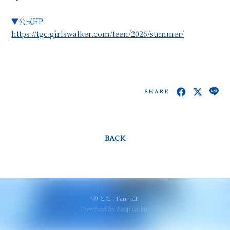
▼公式HP
https://tgc.girlswalker.com/teen/2026/summer/
SHARE
BACK
© とた ,
Fan+Kit
Powered by Fanplus.inc