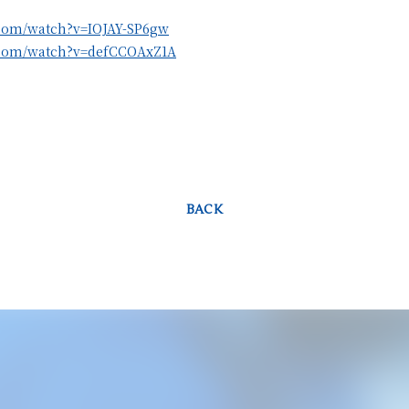
.com/watch?v=IOJAY-SP6gw
.com/watch?v=defCCOAxZ1A
BACK